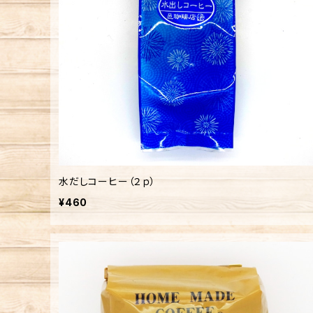
水だしコーヒー（２ｐ）
¥460