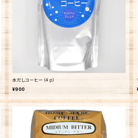
水だしコーヒー（４ｐ）
¥900