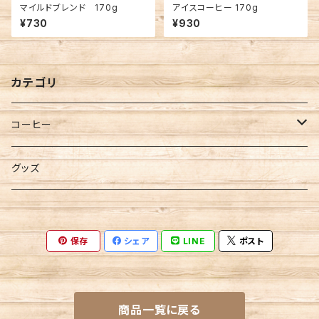
マイルドブレンド 170g
アイスコーヒー 170g
¥730
¥930
カテゴリ
コーヒー
粉
グッズ
豆
保存
シェア
LINE
ポスト
定期便
粉
焙煎度合
商品一覧に戻る