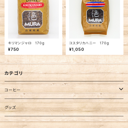
キリマンジャロ 170g
コスタリカハニー 170g
¥750
¥1,050
カテゴリ
コーヒー
粉
グッズ
豆