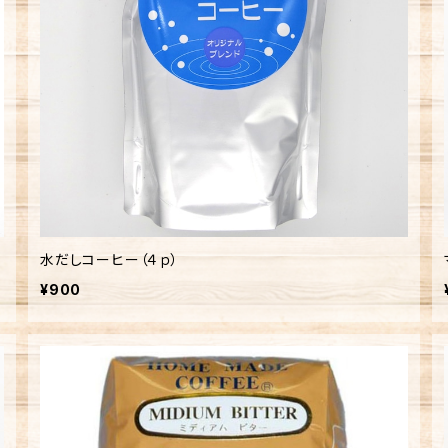
水だしコーヒー（４ｐ）
¥900