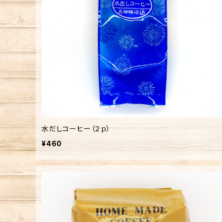
水だしコーヒー（２ｐ）
¥460