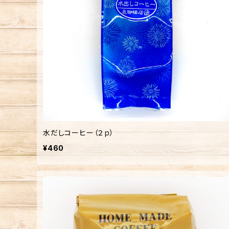
水だしコーヒー（２ｐ）
¥460