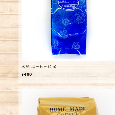
水だしコーヒー（２ｐ）
¥460