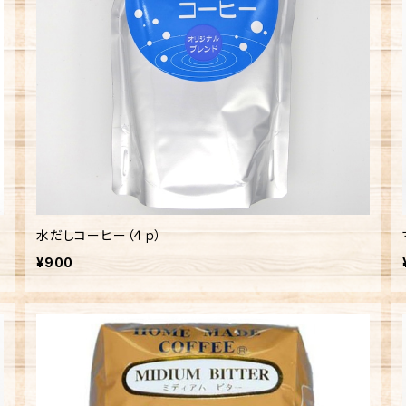
水だしコーヒー（４ｐ）
¥900