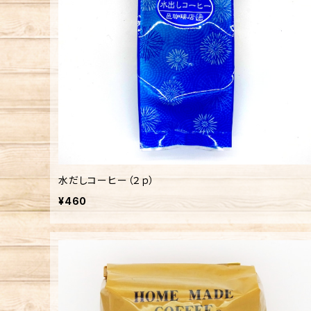
水だしコーヒー（２ｐ）
¥460