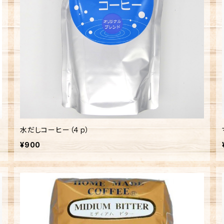
水だしコーヒー（４ｐ）
¥900