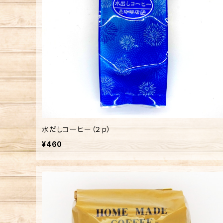
水だしコーヒー（２ｐ）
¥460