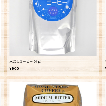
水だしコーヒー（４ｐ）
¥900